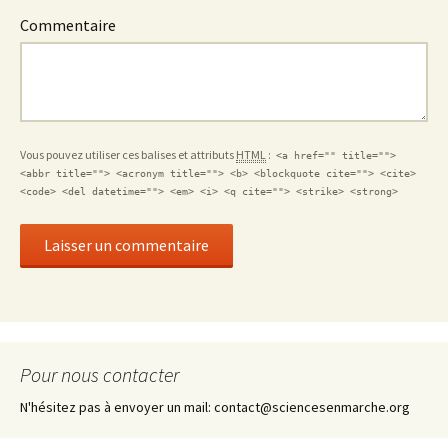
Commentaire
Vous pouvez utiliser ces balises et attributs
HTML
:
<a href="" title="">
<abbr title=""> <acronym title=""> <b> <blockquote cite=""> <cite>
<code> <del datetime=""> <em> <i> <q cite=""> <strike> <strong>
Pour nous contacter
N'hésitez pas à envoyer un mail: contact@sciencesenmarche.org