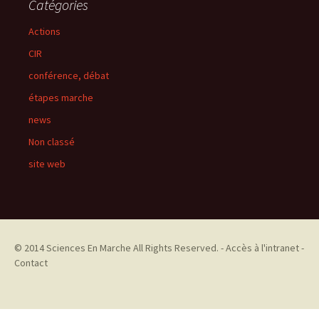
Catégories
Actions
CIR
conférence, débat
étapes marche
news
Non classé
site web
© 2014
Sciences En Marche
All Rights Reserved. -
Accès à l'intranet
-
Contact