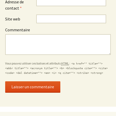
Adresse de
contact
*
Site web
Commentaire
Vous pouvez utiliser ces balises et attributs
HTML
:
<a href="" title="">
<abbr title=""> <acronym title=""> <b> <blockquote cite=""> <cite>
<code> <del datetime=""> <em> <i> <q cite=""> <strike> <strong>