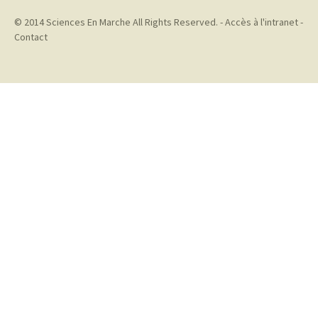
© 2014
Sciences En Marche
All Rights Reserved. -
Accès à l'intranet
-
Contact