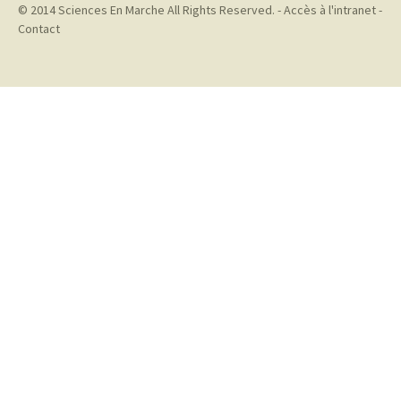
© 2014
Sciences En Marche
All Rights Reserved. -
Accès à l'intranet
-
Contact