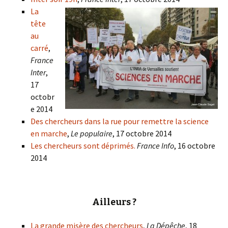
La
tête
au
carré
,
France
Inter
,
17
octobr
e 2014
Des chercheurs dans la rue pour remettre la science
en marche
,
Le populaire
, 17 octobre 2014
Les chercheurs sont déprimés.
France Info
, 16 octobre
2014
Ailleurs ?
La grande misère des chercheurs
,
La Dépêche
, 18