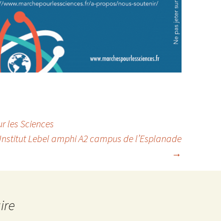
r les Sciences
Institut Lebel amphi A2 campus de l’Esplanade
→
ire