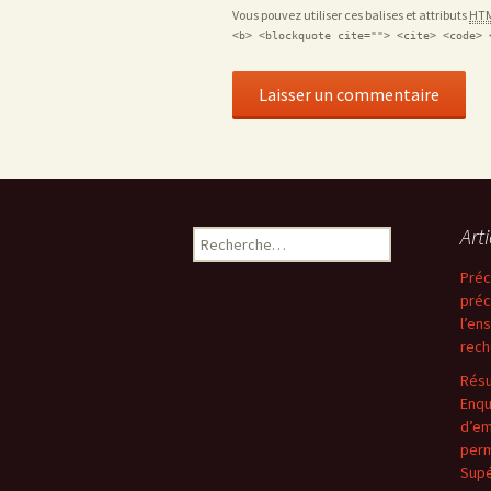
Vous pouvez utiliser ces balises et attributs
HT
<b> <blockquote cite=""> <cite> <code> 
Art
Rechercher :
Préc
préc
l’en
rech
Résu
Enqu
d’em
perm
Supé