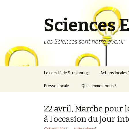
Sciences 
Les Sciences sont notre avenir
Aller au contenu principal
Le comité de Strasbourg
Actions locales
Presse Locale
Qui sommes-nous ?
Laboratoires d’
Lettre ouverte
européenne
22 avril, Marche pour 
Fête de la Scie
à l’occasion du jour in
de Sciences en
octobre 2015
6 avril 2017
Non classé