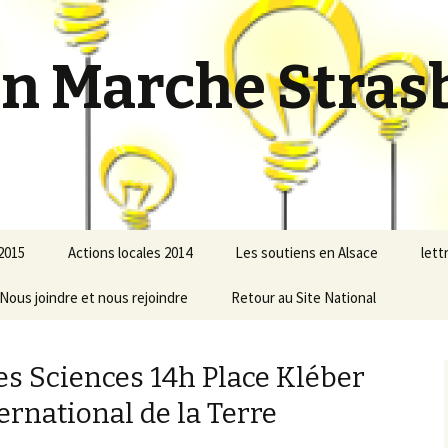
En Marche Stras
 2015
Actions locales 2014
Les soutiens en Alsace
lett
Idées
Nous joindre et nous rejoindre
La Marche : Septembre-
Retour au Site National
Octobre 2014
SeM fait son Stammtisch
les Sciences 14h Place Kléber
nce le OFF
Manifs éclairantes 2014
ternational de la Terre
 Marche
Cahier de Doléances