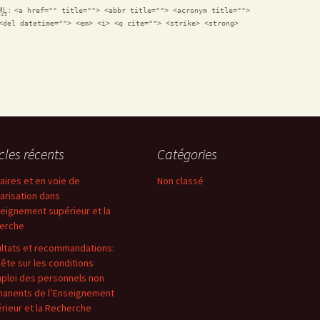
ML
:
<a href="" title=""> <abbr title=""> <acronym title="">
<del datetime=""> <em> <i> <q cite=""> <strike> <strong>
icles récents
Catégories
aires et en voie de
Non classé
arisation dans
seignement supérieur et la
erche
ltats et recommandations:
ête sur les conditions
ploi des personnels non
anents de l’Enseignement
rieur et la Recherche