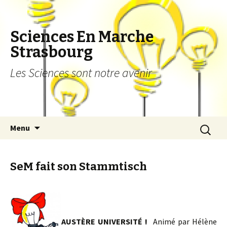
Sciences En Marche
Strasbourg
Les Sciences sont notre avenir
Aller au contenu principal
Recherch
Menu
SeM fait son Stammtisch
AUSTÈRE UNIVERSITÉ !
Animé par Hélène