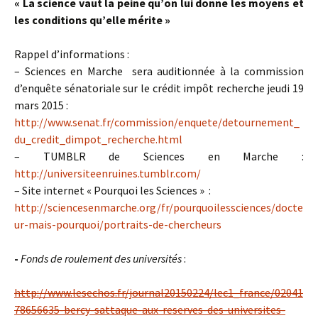
« La science vaut la peine qu’on lui donne les moyens et
les conditions qu’elle mérite »
Rappel d’informations :
– Sciences en Marche sera auditionnée à la commission
d’enquête sénatoriale sur le crédit impôt recherche jeudi 19
mars 2015 :
http://www.senat.fr/commission/enquete/detournement_
du_credit_dimpot_recherche.html
– TUMBLR de Sciences en Marche :
http://universiteenruines.tumblr.com/
– Site internet « Pourquoi les Sciences » :
http://sciencesenmarche.org/fr/pourquoilessciences/docte
ur-mais-pourquoi/portraits-de-chercheurs
-
Fonds de roulement des universités
:
http://www.lesechos.fr/journal20150224/lec1_france/02041
78656635-bercy-sattaque-aux-reserves-des-universites-