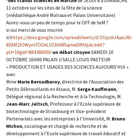
-
des stands Sciences en Marche
de JEUDI 8 à DIMANCHE
11 octobre sur les sites de la fête de la science
(médiathèque André Malraux et Palais Universitaire)
Aurez-vous un peu de temps pour le OFF de SeM ?
si oui merci de vous inscrire
ici
https://docs.google.com/spreadsheets/d/1YJpzbJApuJBi
8XXM2lOWym7OGkLIO3bV8Sqmw5MHjuk/edit?
pli=1#gid=884386950
-
un débat citoyen
SAMEDI 10
OCTOBRE 16H00 PALAIS U SALLE LOUIS PASTEUR
« PRODUCTION ET USAGES DES SCIENCES AUJOURD’HUI »
avec
Mme
Marie Bernadberoy
, directrice de l’Association des
Petits Débrouillards en Alsace, M.
Serge Kauffmann
,
Délégué régional à la Recherche et à la Technologie, M.
Jean-Marc Jeltsch
, Professeur à l’Ecole supérieure de
biotechnologie de Strasbourg et Vice-président
Partenariats avec les entreprises à l’Université, M.
Bruno
Michon
, sociologue et chargé de recherche et de
développement à l’Ecole supérieure de travail éducatif et