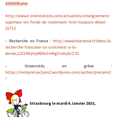
1096098.php
http://www.e-orientations.com/actualites/enseignement-
superieur-les-fonds-de-roulement-font-toujours-debat-
15713
– Recherche en France :
http://www.telerama.fr/idees/la-
recherche-francaise-un-continent-a-la-
derive,123144.php#6De1mKgfctdsy5cZ.01
– Universités en grève :
https://mobprecvaclyon2.wordpress.com/author/precaire2
/
Strasbourg le mardi 6 Janvier 2015,